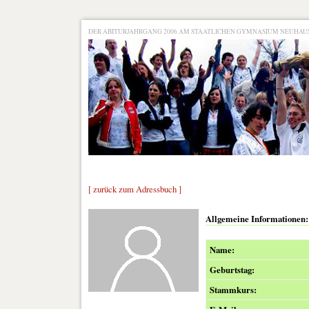
DER ABITURJAHRGANG 2006 AM STAATLICHEN GYMNASIUM NEUHA
[ zurück zum Adressbuch ]
Allgemeine Informationen:
Name:
Geburtstag:
Stammkurs: