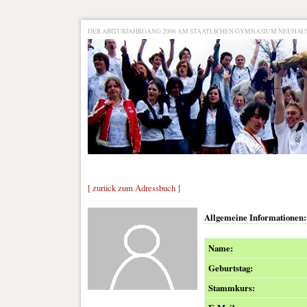
DER ABITURJAHRGANG 2006 AM STAATLICHEN GYMNASIUM NEUHA
[ zurück zum Adressbuch ]
Allgemeine Informationen:
Name:
Geburtstag:
Stammkurs: