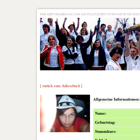
DER ABITURJAHRGANG 2006 AM STAATLICHEN GYMNASIUM NEUHA
[ zurück zum Adressbuch ]
Allgemeine Informationen:
Name:
Geburtstag:
Stammkurs: