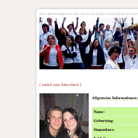
DER ABITURJAHRGANG 2006 AM STAATLICHEN GYMNASIUM NEUHA
[ zurück zum Adressbuch ]
Allgemeine Informationen:
Name:
Geburtstag:
Stammkurs: