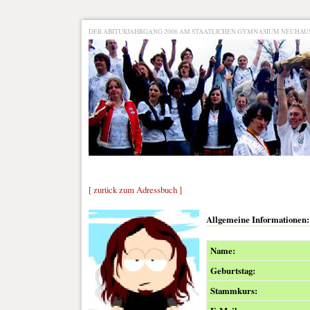
DER ABITURJAHRGANG 2006 AM STAATLICHEN GYMNASIUM NEUHA
[ zurück zum Adressbuch ]
Allgemeine Informationen:
Name:
Geburtstag:
Stammkurs: